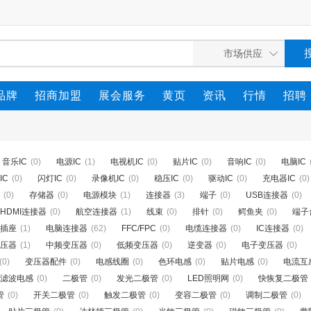
品牌
招商加盟
展会服务
黄页
资讯
行情
招聘
音乐IC
(0)
电源IC
(1)
电视机IC
(0)
贴片IC
(0)
音响IC
(0)
电脑IC
IC
(0)
闪灯IC
(0)
录像机IC
(0)
稳压IC
(0)
驱动IC
(0)
充电器IC
(0)
(0)
存储器
(0)
电源模块
(1)
连接器
(3)
端子
(0)
USB连接器
(0)
HDMI连接器
(0)
航空连接器
(1)
线束
(0)
排针
(0)
鳄鱼夹
(0)
端子
插座
(1)
电脑连接器
(62)
FFC/FPC
(0)
电缆连接器
(0)
IC连接器
(0)
压器
(1)
中频变压器
(0)
低频变压器
(0)
逆变器
(0)
电子变压器
(0)
(0)
变压器配件
(0)
电感线圈
(0)
色环电感
(0)
贴片电感
(0)
电流互
滤波电感
(0)
二极管
(0)
发光二极管
(0)
LED照明网
(0)
快恢复二极管
管
(0)
开关二极管
(0)
触发二极管
(0)
变容二极管
(0)
调制二极管
(0)