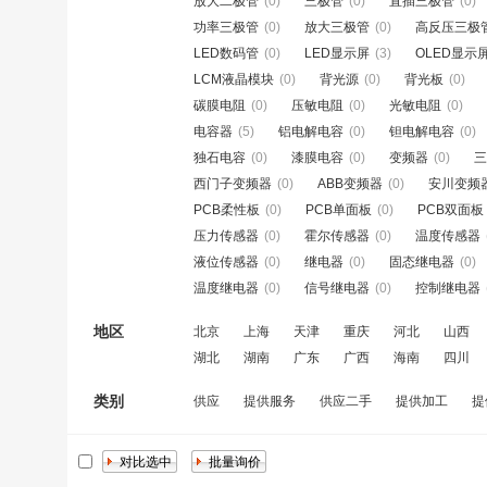
放大二极管
(0)
三极管
(0)
直插三极管
(0)
功率三极管
(0)
放大三极管
(0)
高反压三极
LED数码管
(0)
LED显示屏
(3)
OLED显示
LCM液晶模块
(0)
背光源
(0)
背光板
(0)
碳膜电阻
(0)
压敏电阻
(0)
光敏电阻
(0)
电容器
(5)
铝电解电容
(0)
钽电解电容
(0)
独石电容
(0)
漆膜电容
(0)
变频器
(0)
三
西门子变频器
(0)
ABB变频器
(0)
安川变频
PCB柔性板
(0)
PCB单面板
(0)
PCB双面板
压力传感器
(0)
霍尔传感器
(0)
温度传感器
液位传感器
(0)
继电器
(0)
固态继电器
(0)
温度继电器
(0)
信号继电器
(0)
控制继电器
地区
北京
上海
天津
重庆
河北
山西
湖北
湖南
广东
广西
海南
四川
类别
供应
提供服务
供应二手
提供加工
提