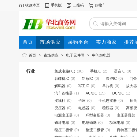
收藏本页
手机版
二维码
购物车
首页
市场供应
采购平台
实力商家
推荐
首页
>
市场供应
>
电子元件网
>
中间继电器
行业
集成电路(IC)
(36)
手机IC
(2)
语音IC
(0)
影碟机IC
(0)
功放IC
(0)
温控IC
(0)
门铃
解码器
(0)
军工IC
(0)
单片机
(0)
放大器
汽车连接器
(1)
AC/DC
(15)
DC/DC
(1)
接线柱
(0)
卡座
(0)
手机连接器
(0)
插头
变压器
(0)
电感器
(0)
稳压器
(0)
高频变
电源变压器
(0)
环型变压器
(0)
变压器骨架
磁环电感
(0)
电感磁珠
(0)
功率电感
(0)
稳压二极管
(0)
整流二极管
(0)
肖特基二极