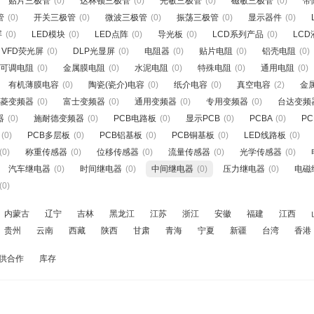
贴片三极管
(0)
达林顿三极管
(0)
光敏三极管
(0)
磁敏三极管
(0)
带
管
(0)
开关三极管
(0)
微波三极管
(0)
振荡三极管
(0)
显示器件
(0)
屏
(0)
LED模块
(0)
LED点阵
(0)
导光板
(0)
LCD系列产品
(0)
LC
VFD荧光屏
(0)
DLP光显屏
(0)
电阻器
(0)
贴片电阻
(0)
铝壳电阻
(0)
可调电阻
(0)
金属膜电阻
(0)
水泥电阻
(0)
特殊电阻
(0)
通用电阻
(0)
有机薄膜电容
(0)
陶瓷(瓷介)电容
(0)
纸介电容
(0)
真空电容
(2)
金
菱变频器
(0)
富士变频器
(0)
通用变频器
(0)
专用变频器
(0)
台达变频
器
(0)
施耐德变频器
(0)
PCB电路板
(0)
显示PCB
(0)
PCBA
(0)
P
(0)
PCB多层板
(0)
PCB铝基板
(0)
PCB铜基板
(0)
LED线路板
(0)
(0)
称重传感器
(0)
位移传感器
(0)
流量传感器
(0)
光学传感器
(0)
汽车继电器
(0)
时间继电器
(0)
中间继电器
(0)
压力继电器
(0)
电磁
(0)
内蒙古
辽宁
吉林
黑龙江
江苏
浙江
安徽
福建
江西
贵州
云南
西藏
陕西
甘肃
青海
宁夏
新疆
台湾
香港
供合作
库存