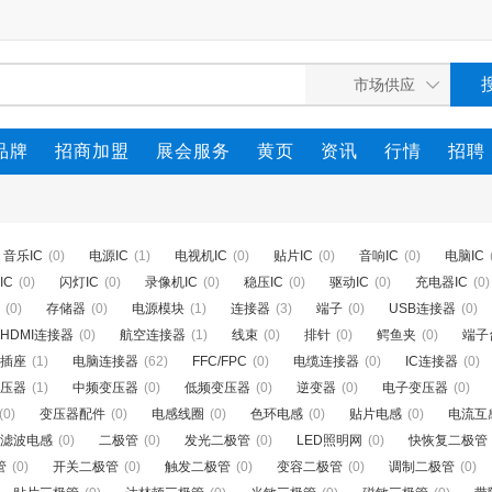
品牌
招商加盟
展会服务
黄页
资讯
行情
招聘
音乐IC
(0)
电源IC
(1)
电视机IC
(0)
贴片IC
(0)
音响IC
(0)
电脑IC
IC
(0)
闪灯IC
(0)
录像机IC
(0)
稳压IC
(0)
驱动IC
(0)
充电器IC
(0)
(0)
存储器
(0)
电源模块
(1)
连接器
(3)
端子
(0)
USB连接器
(0)
HDMI连接器
(0)
航空连接器
(1)
线束
(0)
排针
(0)
鳄鱼夹
(0)
端子
插座
(1)
电脑连接器
(62)
FFC/FPC
(0)
电缆连接器
(0)
IC连接器
(0)
压器
(1)
中频变压器
(0)
低频变压器
(0)
逆变器
(0)
电子变压器
(0)
(0)
变压器配件
(0)
电感线圈
(0)
色环电感
(0)
贴片电感
(0)
电流互
滤波电感
(0)
二极管
(0)
发光二极管
(0)
LED照明网
(0)
快恢复二极管
管
(0)
开关二极管
(0)
触发二极管
(0)
变容二极管
(0)
调制二极管
(0)