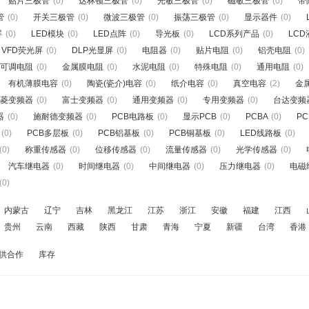
贴片三极管
(0)
达林顿三极管
(0)
光敏三极管
(0)
磁敏三极管
(0)
带
管
(0)
开关三极管
(0)
微波三极管
(0)
振荡三极管
(0)
显示器件
(0)
屏
(0)
LED模块
(0)
LED点阵
(0)
导光板
(0)
LCD系列产品
(0)
LC
VFD荧光屏
(0)
DLP光显屏
(0)
电阻器
(0)
贴片电阻
(0)
铝壳电阻
(0)
可调电阻
(0)
金属膜电阻
(0)
水泥电阻
(0)
特殊电阻
(0)
通用电阻
(0)
有机薄膜电容
(0)
陶瓷(瓷介)电容
(0)
纸介电容
(0)
真空电容
(2)
金
菱变频器
(0)
富士变频器
(0)
通用变频器
(0)
专用变频器
(0)
台达变频
器
(0)
施耐德变频器
(0)
PCB电路板
(0)
显示PCB
(0)
PCBA
(0)
P
(0)
PCB多层板
(0)
PCB铝基板
(0)
PCB铜基板
(0)
LED线路板
(0)
(0)
称重传感器
(0)
位移传感器
(0)
流量传感器
(0)
光学传感器
(0)
汽车继电器
(0)
时间继电器
(0)
中间继电器
(0)
压力继电器
(0)
电磁
(0)
内蒙古
辽宁
吉林
黑龙江
江苏
浙江
安徽
福建
江西
贵州
云南
西藏
陕西
甘肃
青海
宁夏
新疆
台湾
香港
供合作
库存