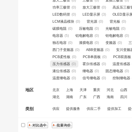
放大二极管
(0)
三极管
(0)
直插三极管
(0)
功率三极管
(0)
放大三极管
(0)
高反压三极
LED数码管
(0)
LED显示屏
(3)
OLED显示
LCM液晶模块
(0)
背光源
(0)
背光板
(0)
碳膜电阻
(0)
压敏电阻
(0)
光敏电阻
(0)
电容器
(5)
铝电解电容
(0)
钽电解电容
(0)
独石电容
(0)
漆膜电容
(0)
变频器
(0)
三
西门子变频器
(0)
ABB变频器
(0)
安川变频
PCB柔性板
(0)
PCB单面板
(0)
PCB双面板
压力传感器
(0)
霍尔传感器
(0)
温度传感器
液位传感器
(0)
继电器
(0)
固态继电器
(0)
温度继电器
(0)
信号继电器
(0)
控制继电器
地区
北京
上海
天津
重庆
河北
山西
湖北
湖南
广东
广西
海南
四川
类别
供应
提供服务
供应二手
提供加工
提