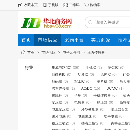
收藏本页
手机版
二维码
购物车
首页
市场供应
采购平台
实力商家
推荐
首页
>
市场供应
>
电子元件网
>
压力传感器
行业
集成电路(IC)
(36)
手机IC
(2)
语音IC
(0)
影碟机IC
(0)
功放IC
(0)
温控IC
(0)
门铃
解码器
(0)
军工IC
(0)
单片机
(0)
放大器
汽车连接器
(1)
AC/DC
(15)
DC/DC
(1)
接线柱
(0)
卡座
(0)
手机连接器
(0)
插头
变压器
(0)
电感器
(0)
稳压器
(0)
高频变
电源变压器
(0)
环型变压器
(0)
变压器骨架
磁环电感
(0)
电感磁珠
(0)
功率电感
(0)
稳压二极管
(0)
整流二极管
(0)
肖特基二极