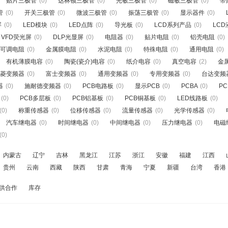
贴片三极管
(0)
达林顿三极管
(0)
光敏三极管
(0)
磁敏三极管
(0)
带
管
(0)
开关三极管
(0)
微波三极管
(0)
振荡三极管
(0)
显示器件
(0)
屏
(0)
LED模块
(0)
LED点阵
(0)
导光板
(0)
LCD系列产品
(0)
LC
VFD荧光屏
(0)
DLP光显屏
(0)
电阻器
(0)
贴片电阻
(0)
铝壳电阻
(0)
可调电阻
(0)
金属膜电阻
(0)
水泥电阻
(0)
特殊电阻
(0)
通用电阻
(0)
有机薄膜电容
(0)
陶瓷(瓷介)电容
(0)
纸介电容
(0)
真空电容
(2)
金
菱变频器
(0)
富士变频器
(0)
通用变频器
(0)
专用变频器
(0)
台达变频
器
(0)
施耐德变频器
(0)
PCB电路板
(0)
显示PCB
(0)
PCBA
(0)
P
(0)
PCB多层板
(0)
PCB铝基板
(0)
PCB铜基板
(0)
LED线路板
(0)
(0)
称重传感器
(0)
位移传感器
(0)
流量传感器
(0)
光学传感器
(0)
汽车继电器
(0)
时间继电器
(0)
中间继电器
(0)
压力继电器
(0)
电磁
(0)
内蒙古
辽宁
吉林
黑龙江
江苏
浙江
安徽
福建
江西
贵州
云南
西藏
陕西
甘肃
青海
宁夏
新疆
台湾
香港
供合作
库存