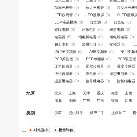
放大二极管
(0)
三极管
(0)
直插三极管
(0)
功率三极管
(0)
放大三极管
(0)
高反压三极
LED数码管
(0)
LED显示屏
(3)
OLED显示
LCM液晶模块
(0)
背光源
(0)
背光板
(0)
碳膜电阻
(0)
压敏电阻
(0)
光敏电阻
(0)
电容器
(5)
铝电解电容
(0)
钽电解电容
(0)
独石电容
(0)
漆膜电容
(0)
变频器
(0)
三
西门子变频器
(0)
ABB变频器
(0)
安川变频
PCB柔性板
(0)
PCB单面板
(0)
PCB双面板
压力传感器
(0)
霍尔传感器
(0)
温度传感器
液位传感器
(0)
继电器
(0)
固态继电器
(0)
温度继电器
(0)
信号继电器
(0)
控制继电器
地区
北京
上海
天津
重庆
河北
山西
湖北
湖南
广东
广西
海南
四川
类别
供应
提供服务
供应二手
提供加工
提