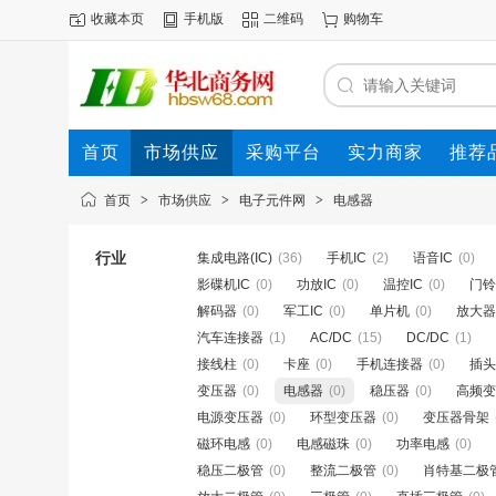
收藏本页
手机版
二维码
购物车
首页
市场供应
采购平台
实力商家
推荐
首页
>
市场供应
>
电子元件网
>
电感器
行业
集成电路(IC)
(36)
手机IC
(2)
语音IC
(0)
影碟机IC
(0)
功放IC
(0)
温控IC
(0)
门铃
解码器
(0)
军工IC
(0)
单片机
(0)
放大器
汽车连接器
(1)
AC/DC
(15)
DC/DC
(1)
接线柱
(0)
卡座
(0)
手机连接器
(0)
插头
变压器
(0)
电感器
(0)
稳压器
(0)
高频变
电源变压器
(0)
环型变压器
(0)
变压器骨架
磁环电感
(0)
电感磁珠
(0)
功率电感
(0)
稳压二极管
(0)
整流二极管
(0)
肖特基二极