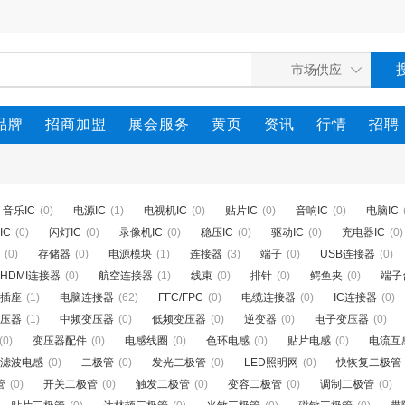
品牌
招商加盟
展会服务
黄页
资讯
行情
招聘
音乐IC
(0)
电源IC
(1)
电视机IC
(0)
贴片IC
(0)
音响IC
(0)
电脑IC
IC
(0)
闪灯IC
(0)
录像机IC
(0)
稳压IC
(0)
驱动IC
(0)
充电器IC
(0)
(0)
存储器
(0)
电源模块
(1)
连接器
(3)
端子
(0)
USB连接器
(0)
HDMI连接器
(0)
航空连接器
(1)
线束
(0)
排针
(0)
鳄鱼夹
(0)
端子
插座
(1)
电脑连接器
(62)
FFC/FPC
(0)
电缆连接器
(0)
IC连接器
(0)
压器
(1)
中频变压器
(0)
低频变压器
(0)
逆变器
(0)
电子变压器
(0)
(0)
变压器配件
(0)
电感线圈
(0)
色环电感
(0)
贴片电感
(0)
电流互
滤波电感
(0)
二极管
(0)
发光二极管
(0)
LED照明网
(0)
快恢复二极管
管
(0)
开关二极管
(0)
触发二极管
(0)
变容二极管
(0)
调制二极管
(0)