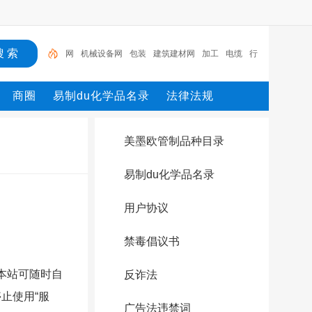
机械设备网
包装
建筑建材网
加工
电缆
行业设
备
陶瓷纤维模块
测量
环保设备
网
商圈
易制du化学品名录
法律法规
美墨欧管制品种目录
易制du化学品名录
用户协议
禁毒倡议书
。本站可随时自
反诈法
止使用“服
广告法违禁词