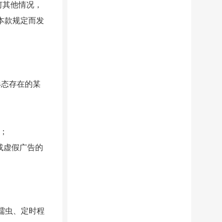
何其他情况，
本款规定而发
形态存在的某
；
或虚假广告的
蠕虫、定时程