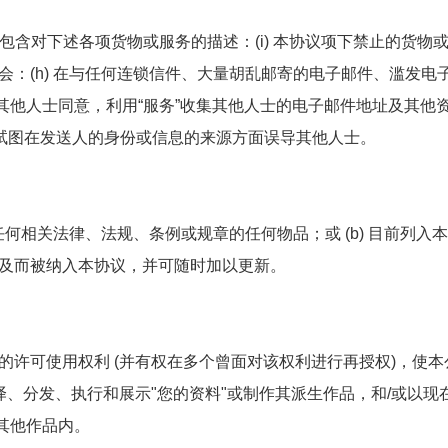
含对下述各项货物或服务的描述：(i) 本协议项下禁止的货物或服务
：(h) 在与任何连锁信件、大量胡乱邮寄的电子邮件、滥发电
经其他人士同意，利用“服务”收集其他人士的电子邮件地址及其他资料；
式试图在发送人的身份或信息的来源方面误导其他人士。
任何相关法律、法规、条例或规章的任何物品；或 (b) 目前列入
及而被纳入本协议，并可随时加以更新。
许可使用权利 (并有权在多个曾面对该权利进行再授权)，使本
译、分发、执行和展示"您的资料"或制作其派生作品，和/或以现
其他作品内。