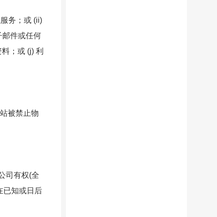
；或 (ii)
子邮件或任何
或 (j) 利
本站被禁止物
公司有权(全
在已知或日后