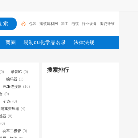
包装
建筑建材网
加工
电缆
行业设备
陶瓷纤维
模块
测量
环保设备
网
机械设备网
商圈
易制du化学品名录
法律法规
搜索排行
(0)
录音IC
(0)
编码器
(1)
PCB连接器
(16)
台
(0)
针座
(0)
隔离变压器
(4)
感器
(0)
(0)
功率二极管
(0)