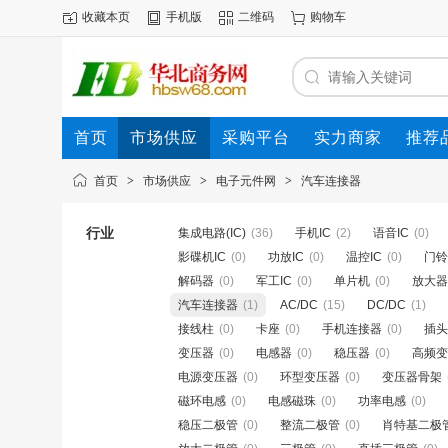
收藏本页
手机版
二维码
购物车
首页
市场供应
采购平台
实力商家
推荐
首页
>
市场供应
>
电子元件网
>
汽车连接器
行业
集成电路(IC)
(36)
手机IC
(2)
语音IC
(0)
影碟机IC
(0)
功放IC
(0)
温控IC
(0)
门铃
解码器
(0)
军工IC
(0)
单片机
(0)
放大器
汽车连接器
(1)
AC/DC
(15)
DC/DC
(1)
接线柱
(0)
卡座
(0)
手机连接器
(0)
插头
变压器
(0)
电感器
(0)
稳压器
(0)
高频变
电源变压器
(0)
环型变压器
(0)
变压器骨架
磁环电感
(0)
电感磁珠
(0)
功率电感
(0)
稳压二极管
(0)
整流二极管
(0)
肖特基二极