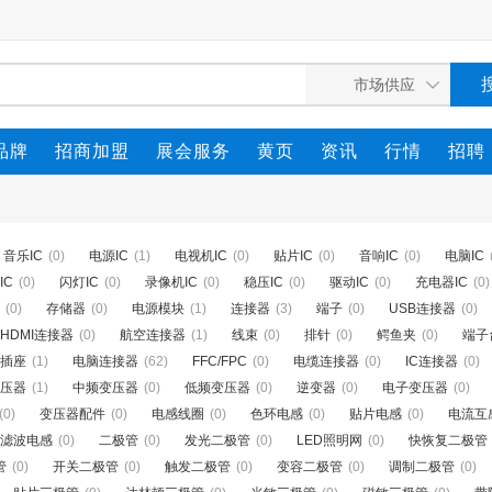
品牌
招商加盟
展会服务
黄页
资讯
行情
招聘
音乐IC
(0)
电源IC
(1)
电视机IC
(0)
贴片IC
(0)
音响IC
(0)
电脑IC
IC
(0)
闪灯IC
(0)
录像机IC
(0)
稳压IC
(0)
驱动IC
(0)
充电器IC
(0)
(0)
存储器
(0)
电源模块
(1)
连接器
(3)
端子
(0)
USB连接器
(0)
HDMI连接器
(0)
航空连接器
(1)
线束
(0)
排针
(0)
鳄鱼夹
(0)
端子
插座
(1)
电脑连接器
(62)
FFC/FPC
(0)
电缆连接器
(0)
IC连接器
(0)
压器
(1)
中频变压器
(0)
低频变压器
(0)
逆变器
(0)
电子变压器
(0)
(0)
变压器配件
(0)
电感线圈
(0)
色环电感
(0)
贴片电感
(0)
电流互
滤波电感
(0)
二极管
(0)
发光二极管
(0)
LED照明网
(0)
快恢复二极管
管
(0)
开关二极管
(0)
触发二极管
(0)
变容二极管
(0)
调制二极管
(0)