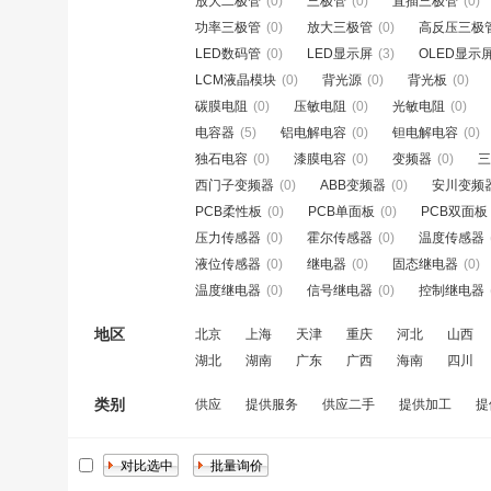
放大二极管
(0)
三极管
(0)
直插三极管
(0)
功率三极管
(0)
放大三极管
(0)
高反压三极
LED数码管
(0)
LED显示屏
(3)
OLED显示
LCM液晶模块
(0)
背光源
(0)
背光板
(0)
碳膜电阻
(0)
压敏电阻
(0)
光敏电阻
(0)
电容器
(5)
铝电解电容
(0)
钽电解电容
(0)
独石电容
(0)
漆膜电容
(0)
变频器
(0)
三
西门子变频器
(0)
ABB变频器
(0)
安川变频
PCB柔性板
(0)
PCB单面板
(0)
PCB双面板
压力传感器
(0)
霍尔传感器
(0)
温度传感器
液位传感器
(0)
继电器
(0)
固态继电器
(0)
温度继电器
(0)
信号继电器
(0)
控制继电器
地区
北京
上海
天津
重庆
河北
山西
湖北
湖南
广东
广西
海南
四川
类别
供应
提供服务
供应二手
提供加工
提