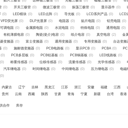
贴片三极管
(0)
达林顿三极管
(0)
光敏三极管
(0)
磁敏三极管
(0)
带
管
(0)
开关三极管
(0)
微波三极管
(0)
振荡三极管
(0)
显示器件
(0)
屏
(0)
LED模块
(0)
LED点阵
(0)
导光板
(0)
LCD系列产品
(0)
LC
VFD荧光屏
(0)
DLP光显屏
(0)
电阻器
(0)
贴片电阻
(0)
铝壳电阻
(0)
可调电阻
(0)
金属膜电阻
(0)
水泥电阻
(0)
特殊电阻
(0)
通用电阻
(0)
有机薄膜电容
(0)
陶瓷(瓷介)电容
(0)
纸介电容
(0)
真空电容
(2)
金
菱变频器
(0)
富士变频器
(0)
通用变频器
(0)
专用变频器
(0)
台达变频
器
(0)
施耐德变频器
(0)
PCB电路板
(0)
显示PCB
(0)
PCBA
(0)
P
(0)
PCB多层板
(0)
PCB铝基板
(0)
PCB铜基板
(0)
LED线路板
(0)
(0)
称重传感器
(0)
位移传感器
(0)
流量传感器
(0)
光学传感器
(0)
汽车继电器
(0)
时间继电器
(0)
中间继电器
(0)
压力继电器
(0)
电磁
(0)
内蒙古
辽宁
吉林
黑龙江
江苏
浙江
安徽
福建
江西
贵州
云南
西藏
陕西
甘肃
青海
宁夏
新疆
台湾
香港
供合作
库存