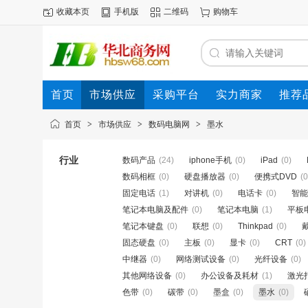
收藏本页
手机版
二维码
购物车
首页
市场供应
采购平台
实力商家
推荐
首页
>
市场供应
>
数码电脑网
>
墨水
行业
数码产品
(24)
iphone手机
(0)
iPad
(0)
数码相框
(0)
硬盘播放器
(0)
便携式DVD
(0
固定电话
(1)
对讲机
(0)
电话卡
(0)
智能
笔记本电脑及配件
(0)
笔记本电脑
(1)
平板
笔记本键盘
(0)
联想
(0)
Thinkpad
(0)
固态硬盘
(0)
主板
(0)
显卡
(0)
CRT
(0)
中继器
(0)
网络测试设备
(0)
光纤设备
(0)
其他网络设备
(0)
办公设备及耗材
(1)
激光
色带
(0)
碳带
(0)
墨盒
(0)
墨水
(0)