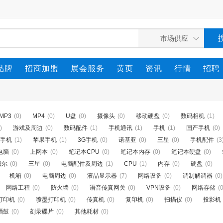
品牌
招商加盟
展会服务
黄页
资讯
行情
招聘
MP3
(0)
MP4
(0)
U盘
(0)
摄像头
(0)
移动硬盘
(0)
数码相机
(1)
)
游戏及周边
(0)
数码配件
(1)
手机通讯
(1)
手机
(1)
国产手机
(0)
手机
(1)
苹果手机
(1)
3G手机
(0)
诺基亚
(0)
三星
(0)
手机配件
(3
电脑
(0)
上网本
(0)
笔记本CPU
(0)
笔记本内存
(0)
笔记本硬盘
(0)
戴尔
(0)
三星
(0)
电脑配件及周边
(1)
CPU
(1)
内存
(0)
硬盘
(0)
机箱
(0)
电脑周边
(0)
液晶显示器
(7)
网络设备
(0)
调制解调器
(0)
网络工程
(0)
防火墙
(0)
语音传真网关
(0)
VPN设备
(0)
网络存储
(0
打印机
(0)
喷墨打印机
(0)
传真机
(0)
复印机
(0)
扫描仪
(0)
投影机
硒鼓
(0)
刻录碟片
(0)
其他耗材
(0)