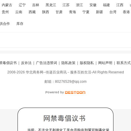
内蒙古
辽宁
吉林
黑龙江
江苏
浙江
安徽
福建
江西
贵州
云南
西藏
陕西
甘肃
青海
宁夏
新疆
台湾
香港
供合作
库存
禁毒倡议书
|
反诈法
|
广告法违禁词
|
隐私政策
|
版权隐私
|
网站声明
|
联系方式
2008-2026 华北商务网--传递百业商讯－服务百姓生活-All Rights Reserved
阅
|
违规举报
|
冀ICP备16010583号-5
|
冀公网安备13098402000099号
邮箱：80276529@qq.com