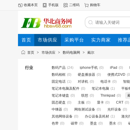
收藏本页
手机版
二维码
购物车
首页
市场供应
采购平台
实力商家
推荐
首页
>
市场供应
>
数码电脑网
>
戴尔
行业
数码产品
(24)
iphone手机
(0)
iPad
(0)
数码相框
(0)
硬盘播放器
(0)
便携式DVD
(0
固定电话
(1)
对讲机
(0)
电话卡
(0)
智能
笔记本电脑及配件
(0)
笔记本电脑
(1)
平板
笔记本键盘
(0)
联想
(0)
Thinkpad
(0)
固态硬盘
(0)
主板
(0)
显卡
(0)
CRT
(0)
中继器
(0)
网络测试设备
(0)
光纤设备
(0)
其他网络设备
(0)
办公设备及耗材
(1)
激光
色带
(0)
碳带
(0)
墨盒
(0)
墨水
(0)