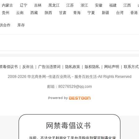
内蒙古
辽宁
吉林
黑龙江
江苏
浙江
安徽
福建
江西
贵州
云南
西藏
陕西
甘肃
青海
宁夏
新疆
台湾
香港
供合作
库存
禁毒倡议书
|
反诈法
|
广告法违禁词
|
隐私政策
|
版权隐私
|
网站声明
|
联系方式
2008-2026 华北商务网--传递百业商讯－服务百姓生活-All Rights Reserved
阅
|
违规举报
|
冀ICP备16010583号-5
|
冀公网安备13098402000099号
邮箱：80276529@qq.com