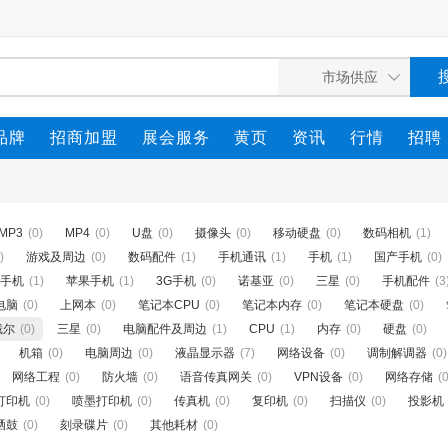
品牌
招商加盟
展会服务
黄页
资讯
行情
招聘
MP3
(0)
MP4
(0)
U盘
(0)
摄像头
(0)
移动硬盘
(0)
数码相机
(1)
)
游戏及周边
(0)
数码配件
(1)
手机通讯
(1)
手机
(1)
国产手机
(0)
手机
(1)
苹果手机
(1)
3G手机
(0)
诺基亚
(0)
三星
(0)
手机配件
(3
电脑
(0)
上网本
(0)
笔记本CPU
(0)
笔记本内存
(0)
笔记本硬盘
(0)
戴尔
(0)
三星
(0)
电脑配件及周边
(1)
CPU
(1)
内存
(0)
硬盘
(0)
机箱
(0)
电脑周边
(0)
液晶显示器
(7)
网络设备
(0)
调制解调器
(0)
网络工程
(0)
防火墙
(0)
语音传真网关
(0)
VPN设备
(0)
网络存储
(0
打印机
(0)
喷墨打印机
(0)
传真机
(0)
复印机
(0)
扫描仪
(0)
投影机
硒鼓
(0)
刻录碟片
(0)
其他耗材
(0)