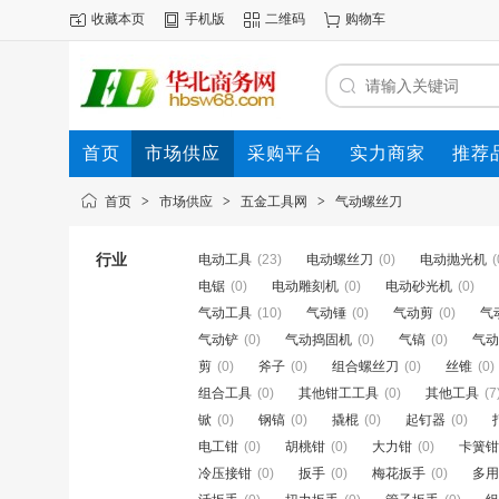
收藏本页
手机版
二维码
购物车
首页
市场供应
采购平台
实力商家
推荐
首页
>
市场供应
>
五金工具网
>
气动螺丝刀
行业
电动工具
(23)
电动螺丝刀
(0)
电动抛光机
(
电锯
(0)
电动雕刻机
(0)
电动砂光机
(0)
气动工具
(10)
气动锤
(0)
气动剪
(0)
气
气动铲
(0)
气动捣固机
(0)
气镐
(0)
气动
剪
(0)
斧子
(0)
组合螺丝刀
(0)
丝锥
(0)
组合工具
(0)
其他钳工工具
(0)
其他工具
(7
锨
(0)
钢镐
(0)
撬棍
(0)
起钉器
(0)
电工钳
(0)
胡桃钳
(0)
大力钳
(0)
卡簧钳
冷压接钳
(0)
扳手
(0)
梅花扳手
(0)
多用