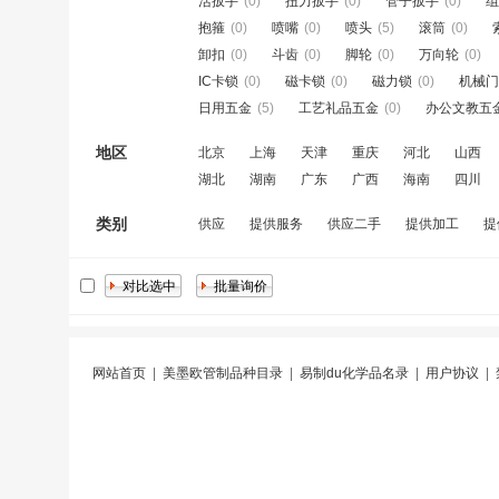
活扳手
(0)
扭力扳手
(0)
管子扳手
(0)
组
抱箍
(0)
喷嘴
(0)
喷头
(5)
滚筒
(0)
卸扣
(0)
斗齿
(0)
脚轮
(0)
万向轮
(0)
IC卡锁
(0)
磁卡锁
(0)
磁力锁
(0)
机械门
日用五金
(5)
工艺礼品五金
(0)
办公文教五
地区
北京
上海
天津
重庆
河北
山西
湖北
湖南
广东
广西
海南
四川
类别
供应
提供服务
供应二手
提供加工
提
网站首页
|
美墨欧管制品种目录
|
易制du化学品名录
|
用户协议
|