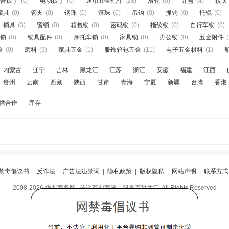
合扳手
(0)
电动扳手
(0)
通用五金配件
(28)
滑轮
(0)
井盖
(4)
接头
索具
(0)
管夹
(0)
钢珠
(0)
滚珠
(0)
吊钩
(0)
抓钩
(0)
托辊
(0)
锁具
(3)
窗锁
(0)
箱包锁
(0)
密码锁
(0)
指纹锁
(0)
自行车锁
(0)
锁
(0)
锁具配件
(0)
摩托车锁
(0)
家具锁
(0)
办公锁
(0)
五金附件
(
金
(0)
磨料
(3)
家具五金
(1)
服饰箱包五金
(11)
电子五金材料
(1)
内蒙古
辽宁
吉林
黑龙江
江苏
浙江
安徽
福建
江西
贵州
云南
西藏
陕西
甘肃
青海
宁夏
新疆
台湾
香港
供合作
库存
禁毒倡议书
|
反诈法
|
广告法违禁词
|
隐私政策
|
版权隐私
|
网站声明
|
联系方式
2008-2026 华北商务网--传递百业商讯－服务百姓生活-All Rights Reserved
阅
|
违规举报
|
冀ICP备16010583号-5
|
冀公网安备13098402000099号
邮箱：80276529@qq.com