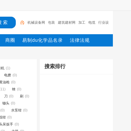
机械设备网
包装
建筑建材网
加工
电缆
行业设
备
陶瓷纤维模块
测量
环保设备
网
商圈
易制du化学品名录
法律法规
搜索排行
磨机
(1)
电磨
(0)
黄油枪
(0)
(11)
锉
(0)
刀
(0)
刷
(0)
锄头
(0)
(0)
水泵钳
(0)
线钳
(0)
头呆扳手
(0)