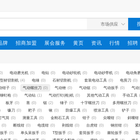
品牌
招商加盟
展会服务
黄页
资讯
行情
招聘
0)
电动磨光机
(0)
电钻
(0)
电动砂轮机
(0)
电动砂带机
(0)
电动角
型材切割机
(4)
电锤
(0)
石材切割机
(0)
套装电动工具
(0)
电剪刀
(0)
动钳子
(0)
气动螺丝刀
(0)
气动锉
(0)
气动锯
(0)
气动扳手
(0)
气动
铆钉枪
(0)
气动钻
(1)
气动打钉(枪)机
(0)
其他气动工具
(6)
手动工具
板牙
(0)
凿
(0)
锯
(2)
锤子
(0)
十字螺丝刀
(0)
多用螺丝刀
(0)
)
镰刀
(0)
耙子
(0)
锹
(0)
防爆工具
(0)
喷涂工具
(3)
铲子
(0)
打气筒
(0)
测量工具
(0)
金刚石工具
(0)
钳子
(0)
尖嘴钳
(0)
斜嘴钳
(0)
断线钳
(0)
电缆钳
(0)
剥线钳
(0)
台虎钳
(0)
钢丝钳
(0)
紧
扳手
(0)
单头呆扳手
(0)
T型扳手
(0)
套筒扳手
(0)
棘轮扳手
(0)
双