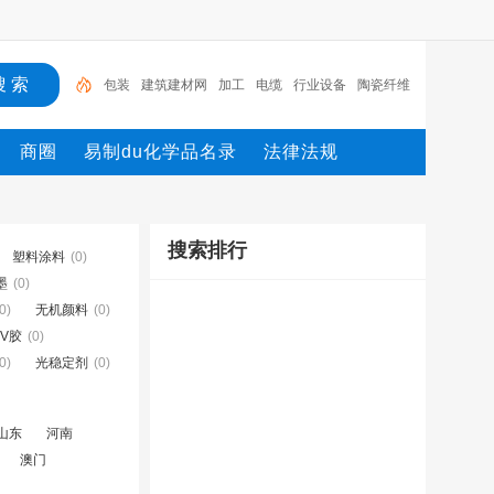
包装
建筑建材网
加工
电缆
行业设备
陶瓷纤维
模块
测量
环保设备
网
机械设备网
商圈
易制du化学品名录
法律法规
搜索排行
塑料涂料
(0)
墨
(0)
0)
无机颜料
(0)
UV胶
(0)
0)
光稳定剂
(0)
山东
河南
澳门