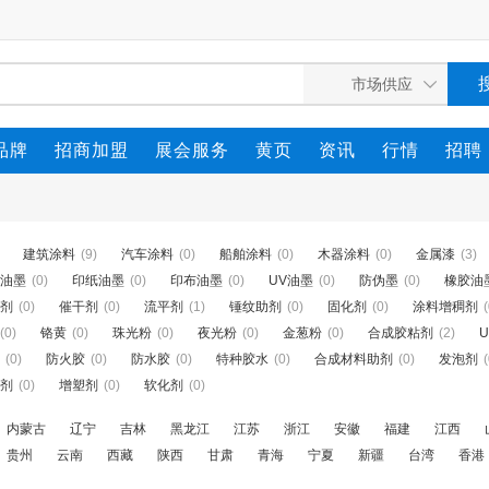
品牌
招商加盟
展会服务
黄页
资讯
行情
招聘
建筑涂料
(9)
汽车涂料
(0)
船舶涂料
(0)
木器涂料
(0)
金属漆
(3)
油墨
(0)
印纸油墨
(0)
印布油墨
(0)
UV油墨
(0)
防伪墨
(0)
橡胶油
剂
(0)
催干剂
(0)
流平剂
(1)
锤纹助剂
(0)
固化剂
(0)
涂料增稠剂
(
(0)
铬黄
(0)
珠光粉
(0)
夜光粉
(0)
金葱粉
(0)
合成胶粘剂
(2)
(0)
防火胶
(0)
防水胶
(0)
特种胶水
(0)
合成材料助剂
(0)
发泡剂
(
剂
(0)
增塑剂
(0)
软化剂
(0)
内蒙古
辽宁
吉林
黑龙江
江苏
浙江
安徽
福建
江西
贵州
云南
西藏
陕西
甘肃
青海
宁夏
新疆
台湾
香港