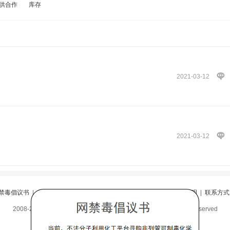
供合作
库存
2021-03-12
2021-03-12
禁毒倡议书
|
反诈法
|
广告法违禁词
|
隐私政策
|
版权隐私
|
网站声明
|
联系方式
2008-2026 华北商务网--传递百业商讯－服务百姓生活-All Rights Reserved
阅
|
违规举报
|
冀ICP备16010583号-5
|
冀公网安备13098402000099号
邮箱：80276529@qq.com