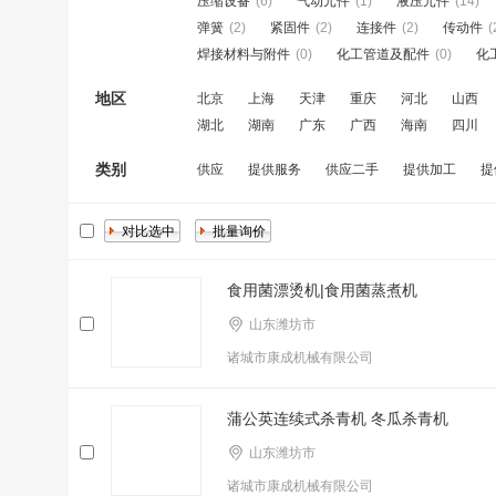
压缩设备
(6)
气动元件
(1)
液压元件
(14)
弹簧
(2)
紧固件
(2)
连接件
(2)
传动件
(
焊接材料与附件
(0)
化工管道及配件
(0)
化
地区
北京
上海
天津
重庆
河北
山西
湖北
湖南
广东
广西
海南
四川
类别
供应
提供服务
供应二手
提供加工
提
食用菌漂烫机|食用菌蒸煮机
山东潍坊市
诸城市康成机械有限公司
蒲公英连续式杀青机 冬瓜杀青机
山东潍坊市
诸城市康成机械有限公司