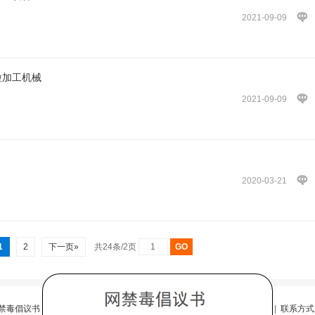
2021-09-09
粒加工机械
2021-09-09
2020-03-21
1
2
下一页»
共24条/2页
禁毒倡议书
|
反诈法
|
广告法违禁词
|
隐私政策
|
版权隐私
|
网站声明
|
联系方式