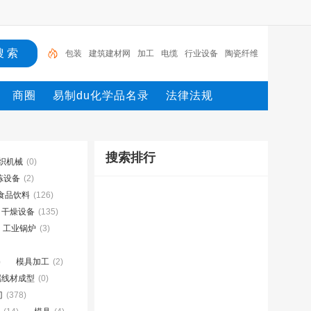
包装
建筑建材网
加工
电缆
行业设备
陶瓷纤维
模块
测量
环保设备
网
机械设备网
商圈
易制du化学品名录
法律法规
搜索排行
织机械
(0)
炼设备
(2)
食品饮料
(126)
干燥设备
(135)
工业锅炉
(3)
)
模具加工
(2)
属线材成型
(0)
门
(378)