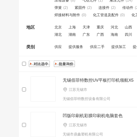
压缩设备
(6)
气动元件
(1)
液压元件
(14)
弹簧
(2)
紧固件
(2)
连接件
(2)
传动件
(
焊接材料与附件
(0)
化工管道及配件
(0)
化
地区
北京
上海
天津
重庆
河北
山西
湖北
湖南
广东
广西
海南
四川
类别
供应
提供服务
供应二手
提供加工
提
无锡佰菲特数控UV平板打印机领航X5
江苏无锡市
无锡佰菲特数控设备有限公司
凹版印刷机彩膜印刷机电脑套色
江苏无锡市
无锡市鼎鑫塑机有限公司