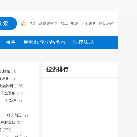
包装
建筑建材网
加工
电缆
行业设备
陶瓷纤维
模块
测量
环保设备
网
机械设备网
商圈
易制du化学品名录
法律法规
搜索排行
织机械
(0)
炼设备
(2)
食品饮料
(126)
干燥设备
(135)
工业锅炉
(3)
)
模具加工
(2)
属线材成型
(0)
门
(378)