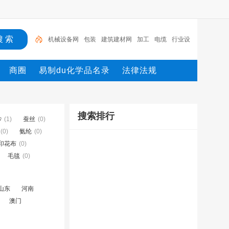
机械设备网
包装
建筑建材网
加工
电缆
行业设
备
陶瓷纤维模块
测量
环保设备
网
商圈
易制du化学品名录
法律法规
搜索排行
纱
(1)
蚕丝
(0)
(0)
氨纶
(0)
印花布
(0)
毛毯
(0)
山东
河南
澳门