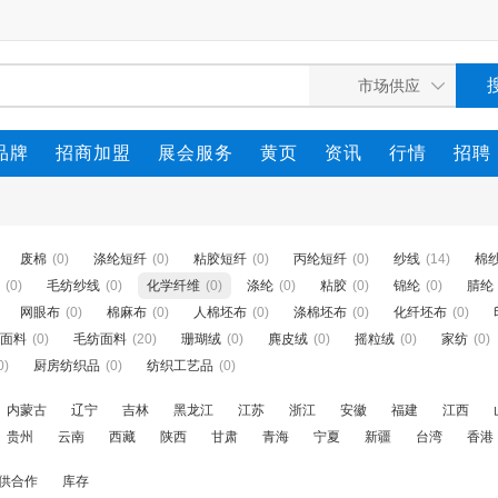
品牌
招商加盟
展会服务
黄页
资讯
行情
招聘
废棉
(0)
涤纶短纤
(0)
粘胶短纤
(0)
丙纶短纤
(0)
纱线
(14)
棉
(0)
毛纺纱线
(0)
化学纤维
(0)
涤纶
(0)
粘胶
(0)
锦纶
(0)
腈纶
网眼布
(0)
棉麻布
(0)
人棉坯布
(0)
涤棉坯布
(0)
化纤坯布
(0)
面料
(0)
毛纺面料
(20)
珊瑚绒
(0)
麂皮绒
(0)
摇粒绒
(0)
家纺
(0)
0)
厨房纺织品
(0)
纺织工艺品
(0)
内蒙古
辽宁
吉林
黑龙江
江苏
浙江
安徽
福建
江西
贵州
云南
西藏
陕西
甘肃
青海
宁夏
新疆
台湾
香港
供合作
库存