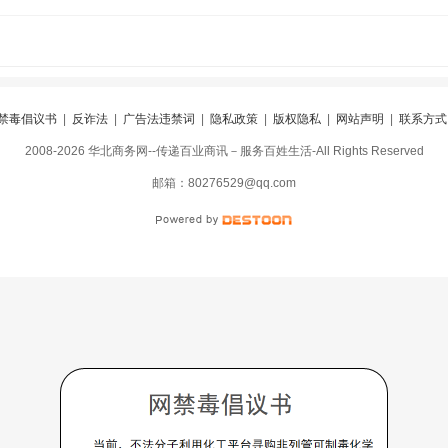
禁毒倡议书
|
反诈法
|
广告法违禁词
|
隐私政策
|
版权隐私
|
网站声明
|
联系方式
2008-2026 华北商务网--传递百业商讯－服务百姓生活-All Rights Reserved
阅
|
违规举报
|
冀ICP备16010583号-5
|
冀公网安备13098402000099号
邮箱：80276529@qq.com