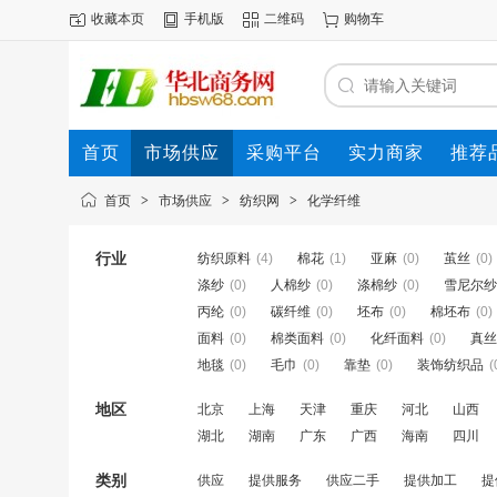
收藏本页
手机版
二维码
购物车
首页
市场供应
采购平台
实力商家
推荐
首页
>
市场供应
>
纺织网
>
化学纤维
行业
纺织原料
(4)
棉花
(1)
亚麻
(0)
茧丝
(0)
涤纱
(0)
人棉纱
(0)
涤棉纱
(0)
雪尼尔纱
丙纶
(0)
碳纤维
(0)
坯布
(0)
棉坯布
(0)
面料
(0)
棉类面料
(0)
化纤面料
(0)
真丝
地毯
(0)
毛巾
(0)
靠垫
(0)
装饰纺织品
(
地区
北京
上海
天津
重庆
河北
山西
湖北
湖南
广东
广西
海南
四川
类别
供应
提供服务
供应二手
提供加工
提