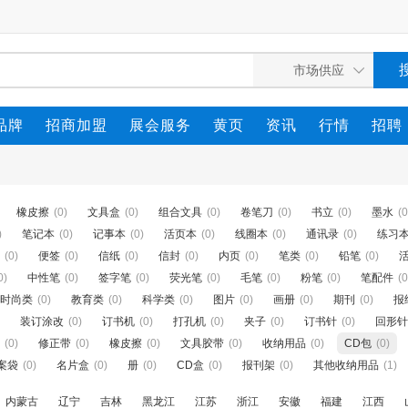
品牌
招商加盟
展会服务
黄页
资讯
行情
招聘
橡皮擦
(0)
文具盒
(0)
组合文具
(0)
卷笔刀
(0)
书立
(0)
墨水
(0
)
笔记本
(0)
记事本
(0)
活页本
(0)
线圈本
(0)
通讯录
(0)
练习
(0)
便签
(0)
信纸
(0)
信封
(0)
内页
(0)
笔类
(0)
铅笔
(0)
0)
中性笔
(0)
签字笔
(0)
荧光笔
(0)
毛笔
(0)
粉笔
(0)
笔配件
(0
时尚类
(0)
教育类
(0)
科学类
(0)
图片
(0)
画册
(0)
期刊
(0)
报
装订涂改
(0)
订书机
(0)
打孔机
(0)
夹子
(0)
订书针
(0)
回形针
(0)
修正带
(0)
橡皮擦
(0)
文具胶带
(0)
收纳用品
(0)
CD包
(0)
案袋
(0)
名片盒
(0)
册
(0)
CD盒
(0)
报刊架
(0)
其他收纳用品
(1)
内蒙古
辽宁
吉林
黑龙江
江苏
浙江
安徽
福建
江西