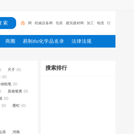
网
机械设备网
包装
建筑建材网
加工
电缆
行
业设备
陶瓷纤维模块
测量
环保设备
商圈
易制du化学品名录
法律法规
搜索排行
)
尺子
(0)
本
(0)
活动铅笔
(0)
)
其他笔类
(0)
纸
(0)
(0)
图钉
(0)
山东
河南