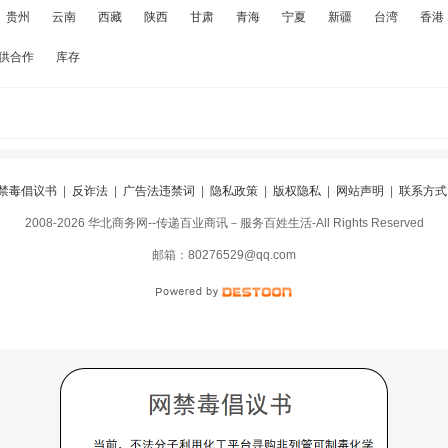
贵州
云南
西藏
陕西
甘肃
青海
宁夏
新疆
台湾
香港
供合作
库存
禁毒倡议书
|
反诈法
|
广告法违禁词
|
隐私政策
|
版权隐私
|
网站声明
|
联系方式
2008-2026 华北商务网--传递百业商讯－服务百姓生活-All Rights Reserved
阅
|
违规举报
|
冀ICP备16010583号-5
|
冀公网安备13098402000099号
邮箱：80276529@qq.com