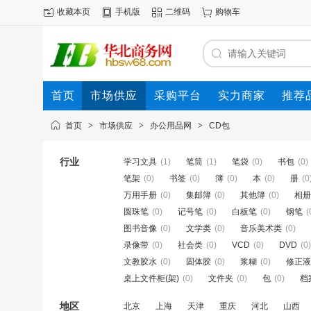
收藏本页
手机版
二维码
购物车
首页
市场供应
采购平台
实力商家
推荐
首页
>
市场供应
>
办公用品网
>
CD包
行业
学习文具
(1)
笔筒
(1)
笔袋
(0)
书包
(0)
笔架
(0)
书签
(0)
簿
(0)
本
(0)
册
(0
万用手册
(0)
集邮簿
(0)
其他簿
(0)
相册
圆珠笔
(0)
记号笔
(0)
白板笔
(0)
钢笔
(
图书音像
(0)
文学类
(0)
音乐美术类
(0)
录像带
(0)
社会类
(0)
VCD
(0)
DVD
(0)
文教胶水
(0)
固体胶
(0)
浆糊
(0)
修正液
桌上文件柜(架)
(0)
文件夹
(0)
包
(0)
档
地区
北京
上海
天津
重庆
河北
山西