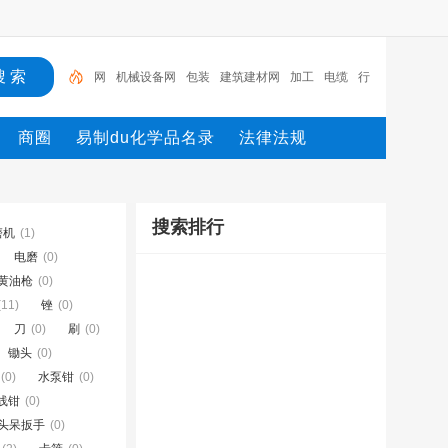
网
机械设备网
包装
建筑建材网
加工
电缆
行
业设备
陶瓷纤维模块
测量
环保设备
商圈
易制du化学品名录
法律法规
搜索排行
磨机
(1)
电磨
(0)
黄油枪
(0)
(11)
锉
(0)
刀
(0)
刷
(0)
锄头
(0)
(0)
水泵钳
(0)
线钳
(0)
头呆扳手
(0)