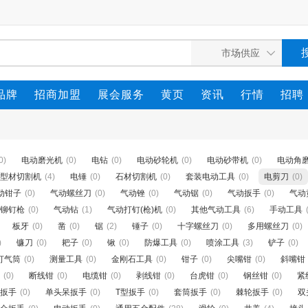
品牌
招商加盟
展会服务
黄页
资讯
行情
招聘
0)
电动磨光机
(0)
电钻
(0)
电动砂轮机
(0)
电动砂带机
(0)
电动角
型材切割机
(4)
电锤
(0)
石材切割机
(0)
套装电动工具
(0)
电剪刀
(0)
动钳子
(0)
气动螺丝刀
(0)
气动锉
(0)
气动锯
(0)
气动扳手
(0)
气动
铆钉枪
(0)
气动钻
(1)
气动打钉(枪)机
(0)
其他气动工具
(6)
手动工具
板牙
(0)
凿
(0)
锯
(2)
锤子
(0)
十字螺丝刀
(0)
多用螺丝刀
(0)
)
镰刀
(0)
耙子
(0)
锹
(0)
防爆工具
(0)
喷涂工具
(3)
铲子
(0)
打气筒
(0)
测量工具
(0)
金刚石工具
(0)
钳子
(0)
尖嘴钳
(0)
斜嘴钳
(0)
断线钳
(0)
电缆钳
(0)
剥线钳
(0)
台虎钳
(0)
钢丝钳
(0)
紧
扳手
(0)
单头呆扳手
(0)
T型扳手
(0)
套筒扳手
(0)
棘轮扳手
(0)
双