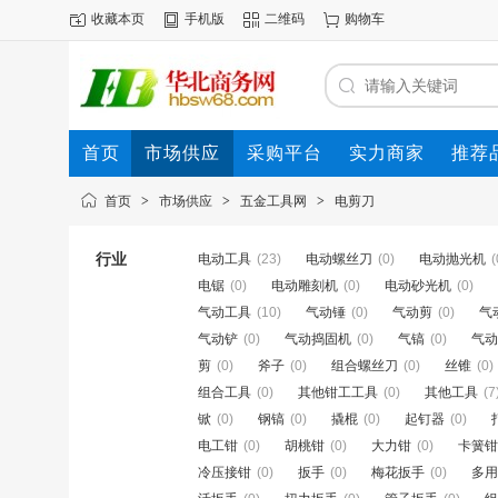
收藏本页
手机版
二维码
购物车
首页
市场供应
采购平台
实力商家
推荐
首页
>
市场供应
>
五金工具网
>
电剪刀
行业
电动工具
(23)
电动螺丝刀
(0)
电动抛光机
(
电锯
(0)
电动雕刻机
(0)
电动砂光机
(0)
气动工具
(10)
气动锤
(0)
气动剪
(0)
气
气动铲
(0)
气动捣固机
(0)
气镐
(0)
气动
剪
(0)
斧子
(0)
组合螺丝刀
(0)
丝锥
(0)
组合工具
(0)
其他钳工工具
(0)
其他工具
(7
锨
(0)
钢镐
(0)
撬棍
(0)
起钉器
(0)
电工钳
(0)
胡桃钳
(0)
大力钳
(0)
卡簧钳
冷压接钳
(0)
扳手
(0)
梅花扳手
(0)
多用