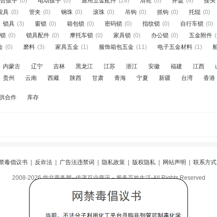
合扳手
(0)
电动扳手
(0)
通用五金配件
(28)
滑轮
(0)
井盖
(4)
接头
索具
(0)
管夹
(0)
钢珠
(0)
滚珠
(0)
吊钩
(0)
抓钩
(0)
托辊
(0)
锁具
(3)
窗锁
(0)
箱包锁
(0)
密码锁
(0)
指纹锁
(0)
自行车锁
(0)
锁
(0)
锁具配件
(0)
摩托车锁
(0)
家具锁
(0)
办公锁
(0)
五金附件
(
金
(0)
磨料
(3)
家具五金
(1)
服饰箱包五金
(11)
电子五金材料
(1)
内蒙古
辽宁
吉林
黑龙江
江苏
浙江
安徽
福建
江西
贵州
云南
西藏
陕西
甘肃
青海
宁夏
新疆
台湾
香港
供合作
库存
禁毒倡议书
|
反诈法
|
广告法违禁词
|
隐私政策
|
版权隐私
|
网站声明
|
联系方式
2008-2026 华北商务网--传递百业商讯－服务百姓生活-All Rights Reserved
阅
|
违规举报
|
冀ICP备16010583号-5
|
冀公网安备13098402000099号
邮箱：80276529@qq.com