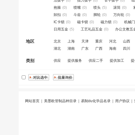
活扳手
(0)
扭力扳手
(0)
管子扳手
(0)
组
抱箍
(0)
喷嘴
(0)
喷头
(5)
滚筒
(0)
卸扣
(0)
斗齿
(0)
脚轮
(0)
万向轮
(0)
IC卡锁
(0)
磁卡锁
(0)
磁力锁
(0)
机械门
日用五金
(5)
工艺礼品五金
(0)
办公文教五
地区
北京
上海
天津
重庆
河北
山西
湖北
湖南
广东
广西
海南
四川
类别
供应
提供服务
供应二手
提供加工
提
网站首页
|
美墨欧管制品种目录
|
易制du化学品名录
|
用户协议
|