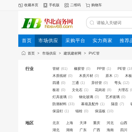
收藏本页
手机版
二维码
购物车
首页
市场供应
采购平台
实力商家
推荐
首页
>
市场供应
>
建筑建材网
>
PVC管
行业
管材
(61)
橡胶管
(0)
PP管
(1)
PE管
(1
木质线材
(0)
木质片材
(0)
原木
(2)
木板
四通
(0)
三通
(1)
异径管
(0)
弯头
(12)
板岩
(0)
文化石
(1)
花岗岩
(8)
大理石
(
灯具玻璃
(0)
钢化玻璃
(0)
艺术玻璃
(0)
防潮材料
(33)
幕墙及配件
(1)
隔音
(7)
保温钉
(1)
锚栓
(0)
保温板
(10)
地区
北京
上海
天津
重庆
河北
山西
湖北
湖南
广东
广西
海南
四川