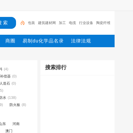
包装
建筑建材网
加工
电缆
行业设备
陶瓷纤维
模块
测量
环保设备
网
机械设备网
商圈
易制du化学品名录
法律法规
搜索排行
料
(4)
补偿器
(0)
人造石
(0)
5)
防水
(138)
9)
防火板
(8)
山东
河南
澳门