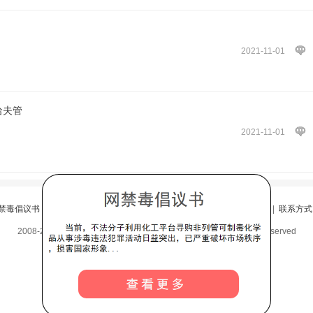
2021-11-01
哈夫管
2021-11-01
禁毒倡议书
|
反诈法
|
广告法违禁词
|
隐私政策
|
版权隐私
|
网站声明
|
联系方式
2008-2026 华北商务网--传递百业商讯－服务百姓生活-All Rights Reserved
阅
|
违规举报
|
冀ICP备16010583号-5
|
冀公网安备13098402000099号
邮箱：80276529@qq.com