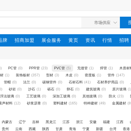
品牌
招商加盟
展会服务
黄页
资讯
行情
招聘
8)
PC管
(0)
PPR管
(23)
PVC管
(5)
无缝管
(1)
焊管
(1)
木质材
材
(1)
装饰板材
(357)
型材
(3)
木皮
(0)
密度板
(1)
管件
(147)
管帽
(0)
法兰
(0)
碳钢管件
(0)
石材石料
(41)
石材养护用品
(0)
0)
砂岩
(0)
沙石
(1)
砾石
(0)
卵石
(0)
建筑玻璃
(0)
原片玻璃
(1
浮法玻璃
(0)
工艺玻璃
(0)
深加工玻璃
(0)
其他玻璃
(0)
防火
(23)
吸声材料
(12)
砂浆沥青
(0)
塑料建材
(165)
特种建材
(49)
金属建材
(8
内蒙古
辽宁
吉林
黑龙江
江苏
浙江
安徽
福建
江西
贵州
云南
西藏
陕西
甘肃
青海
宁夏
新疆
台湾
香港