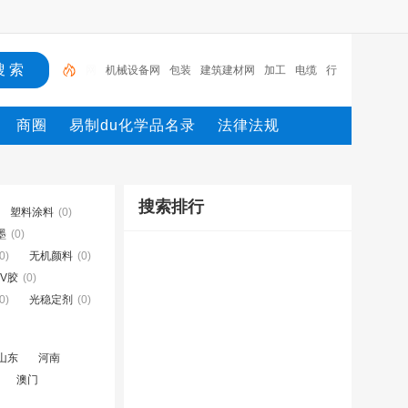
机械设备网
包装
建筑建材网
加工
电缆
行业设
备
陶瓷纤维模块
测量
环保设备
网
商圈
易制du化学品名录
法律法规
搜索排行
塑料涂料
(0)
墨
(0)
0)
无机颜料
(0)
UV胶
(0)
0)
光稳定剂
(0)
山东
河南
澳门