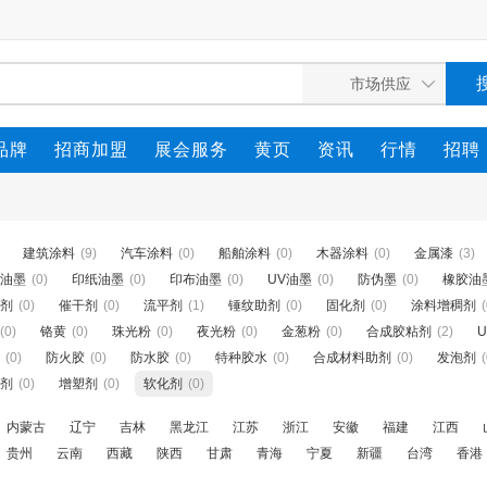
品牌
招商加盟
展会服务
黄页
资讯
行情
招聘
建筑涂料
(9)
汽车涂料
(0)
船舶涂料
(0)
木器涂料
(0)
金属漆
(3)
油墨
(0)
印纸油墨
(0)
印布油墨
(0)
UV油墨
(0)
防伪墨
(0)
橡胶油
剂
(0)
催干剂
(0)
流平剂
(1)
锤纹助剂
(0)
固化剂
(0)
涂料增稠剂
(
(0)
铬黄
(0)
珠光粉
(0)
夜光粉
(0)
金葱粉
(0)
合成胶粘剂
(2)
(0)
防火胶
(0)
防水胶
(0)
特种胶水
(0)
合成材料助剂
(0)
发泡剂
(
剂
(0)
增塑剂
(0)
软化剂
(0)
内蒙古
辽宁
吉林
黑龙江
江苏
浙江
安徽
福建
江西
贵州
云南
西藏
陕西
甘肃
青海
宁夏
新疆
台湾
香港