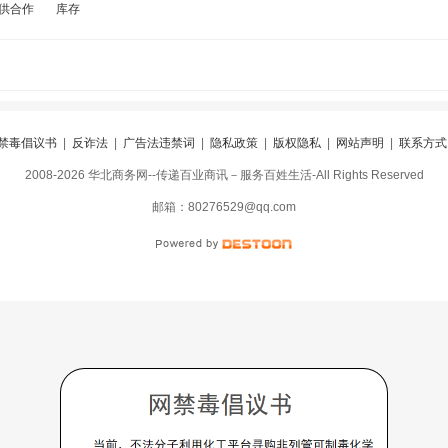
供合作
库存
禁毒倡议书
|
反诈法
|
广告法违禁词
|
隐私政策
|
版权隐私
|
网站声明
|
联系方式
2008-2026 华北商务网--传递百业商讯－服务百姓生活-All Rights Reserved
阅
|
违规举报
|
冀ICP备16010583号-5
|
冀公网安备13098402000099号
邮箱：80276529@qq.com