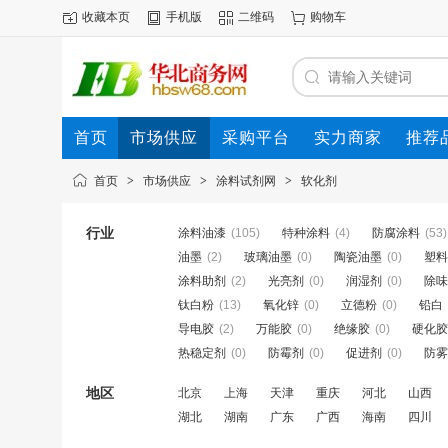
收藏本页
手机版
二维码
购物车
首页
市场供应
采购平台
实力商家
推荐
首页
>
市场供应
>
涂料试剂网
>
软化剂
行业
涂料油漆
(105)
特种涂料
(4)
防腐涂料
(53)
油墨
(2)
玻璃油墨
(0)
陶瓷油墨
(0)
塑料
涂料助剂
(2)
光亮剂
(0)
润湿剂
(0)
除味
钛白粉
(13)
氧化锌
(0)
立德粉
(0)
铅白
导电胶
(2)
万能胶
(0)
绝缘胶
(0)
硬化胶
热稳定剂
(0)
防霉剂
(0)
促进剂
(0)
防雾
地区
北京
上海
天津
重庆
河北
山西
湖北
湖南
广东
广西
海南
四川