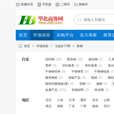
收藏本页
手机版
二维码
购物车
首页
市场供应
采购平台
实力商家
推荐
首页
>
市场供应
>
冶金矿产网
>
角钢
行业
优特钢
(26)
模具钢
(34)
碳结钢
(2)
工
卷材
(0)
冷轧板卷
(0)
热轧板卷
(1)
低合
不锈钢管材
(0)
不锈钢管
(0)
不锈钢线材
(2
建筑钢材
(2)
涂镀产品
(3)
线材
(0)
螺纹
镀铝锌镀铬板(卷)
(0)
型钢
(0)
扁钢
(0)
金属产品
(201)
软磁材料
(2)
铁丝网
(1)
地区
北京
上海
天津
重庆
河北
山西
湖北
湖南
广东
广西
海南
四川