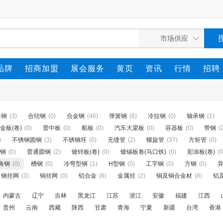
品牌
招商加盟
展会服务
黄页
资讯
行情
招聘
具钢
(3)
合结钢
(0)
合金钢
(46)
弹簧钢
(6)
冷拉钢
(0)
轴承钢
(1)
金板(卷)
(0)
普中板
(0)
船板
(0)
汽车大梁板
(0)
容器板
(0)
带钢
(
)
不锈钢圆钢
(3)
不锈钢坯
(0)
无缝管
(2)
螺旋管
(37)
方矩管
(0)
钢
(0)
普通圆钢
(2)
镀锌板(卷)
(0)
镀锡板卷(马口铁)
(0)
彩涂板(卷)
(0
角钢
(0)
槽钢
(0)
冷弯型钢
(1)
H型钢
(0)
工字钢
(0)
方钢
(0)
钢丝网
(3)
铜丝网
(0)
铝合金
(6)
金属丝
(2)
铜及铜合金材
(8)
铝
内蒙古
辽宁
吉林
黑龙江
江苏
浙江
安徽
福建
江西
贵州
云南
西藏
陕西
甘肃
青海
宁夏
新疆
台湾
香港