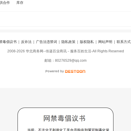
供合作
库存
禁毒倡议书
|
反诈法
|
广告法违禁词
|
隐私政策
|
版权隐私
|
网站声明
|
联系方式
2008-2026 华北商务网--传递百业商讯－服务百姓生活-All Rights Reserved
阅
|
违规举报
|
冀ICP备16010583号-5
|
冀公网安备13098402000099号
邮箱：80276529@qq.com