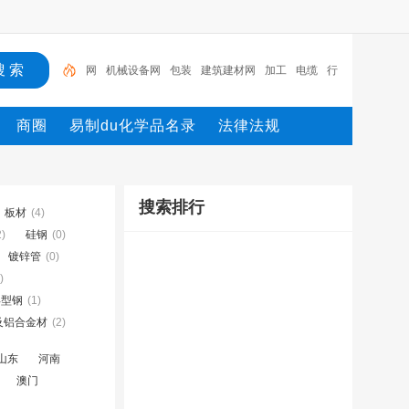
网
机械设备网
包装
建筑建材网
加工
电缆
行
业设备
陶瓷纤维模块
测量
环保设备
商圈
易制du化学品名录
法律法规
搜索排行
板材
(4)
2)
硅钢
(0)
镀锌管
(0)
)
异型钢
(1)
及铝合金材
(2)
山东
河南
澳门