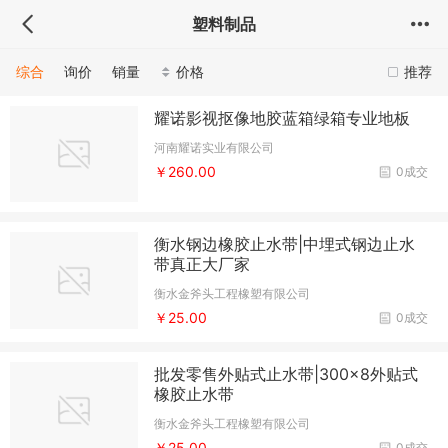
塑料制品
综合
询价
销量
价格
推荐
耀诺影视抠像地胶蓝箱绿箱专业地板
河南耀诺实业有限公司
￥260.00
0成交
衡水钢边橡胶止水带|中埋式钢边止水
带真正大厂家
衡水金斧头工程橡塑有限公司
￥25.00
0成交
批发零售外贴式止水带|300×8外贴式
橡胶止水带
衡水金斧头工程橡塑有限公司
￥25.00
0成交