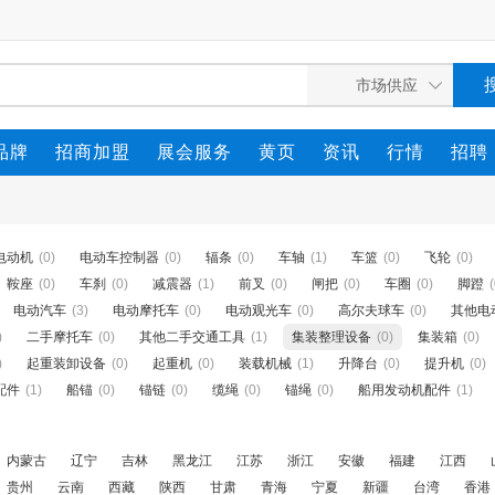
品牌
招商加盟
展会服务
黄页
资讯
行情
招聘
电动机
(0)
电动车控制器
(0)
辐条
(0)
车轴
(1)
车篮
(0)
飞轮
(0)
鞍座
(0)
车刹
(0)
减震器
(1)
前叉
(0)
闸把
(0)
车圈
(0)
脚蹬
(
电动汽车
(3)
电动摩托车
(0)
电动观光车
(0)
高尔夫球车
(0)
其他电
)
二手摩托车
(0)
其他二手交通工具
(1)
集装整理设备
(0)
集装箱
(0)
)
起重装卸设备
(0)
起重机
(0)
装载机械
(1)
升降台
(0)
提升机
(0)
配件
(1)
船锚
(0)
锚链
(0)
缆绳
(0)
锚绳
(0)
船用发动机配件
(1)
内蒙古
辽宁
吉林
黑龙江
江苏
浙江
安徽
福建
江西
贵州
云南
西藏
陕西
甘肃
青海
宁夏
新疆
台湾
香港