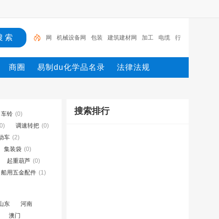
网
机械设备网
包装
建筑建材网
加工
电缆
行
业设备
陶瓷纤维模块
测量
环保设备
网
商圈
易制du化学品名录
法律法规
搜索排行
车铃
(0)
0)
调速转把
(0)
动车
(2)
集装袋
(0)
起重葫芦
(0)
船用五金配件
(1)
山东
河南
澳门