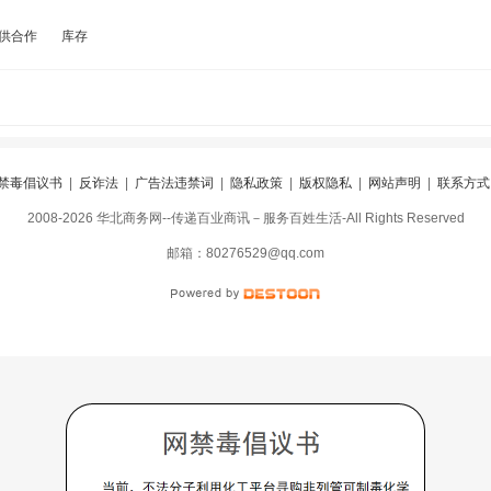
供合作
库存
禁毒倡议书
|
反诈法
|
广告法违禁词
|
隐私政策
|
版权隐私
|
网站声明
|
联系方式
2008-2026 华北商务网--传递百业商讯－服务百姓生活-All Rights Reserved
阅
|
违规举报
|
冀ICP备16010583号-5
|
冀公网安备13098402000099号
邮箱：80276529@qq.com