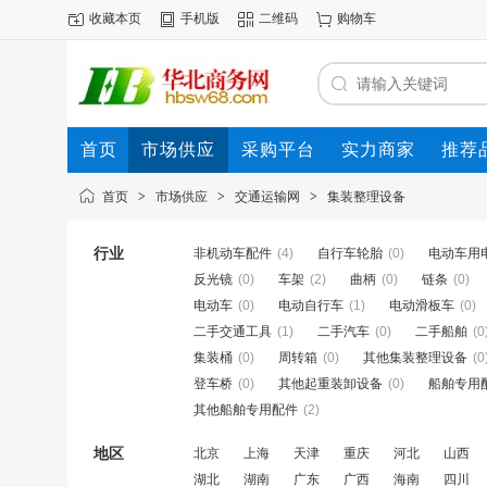
收藏本页
手机版
二维码
购物车
首页
市场供应
采购平台
实力商家
推荐
首页
>
市场供应
>
交通运输网
>
集装整理设备
行业
非机动车配件
(4)
自行车轮胎
(0)
电动车用
反光镜
(0)
车架
(2)
曲柄
(0)
链条
(0)
电动车
(0)
电动自行车
(1)
电动滑板车
(0)
二手交通工具
(1)
二手汽车
(0)
二手船舶
(0
集装桶
(0)
周转箱
(0)
其他集装整理设备
(0
登车桥
(0)
其他起重装卸设备
(0)
船舶专用
其他船舶专用配件
(2)
地区
北京
上海
天津
重庆
河北
山西
湖北
湖南
广东
广西
海南
四川