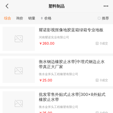
塑料制品
综合
询价
销量
价格
推荐
耀诺影视抠像地胶蓝箱绿箱专业地板
河南耀诺实业有限公司
￥260.00
0成交
衡水钢边橡胶止水带|中埋式钢边止水
带真正大厂家
衡水金斧头工程橡塑有限公司
￥25.00
0成交
批发零售外贴式止水带|300×8外贴式
橡胶止水带
衡水金斧头工程橡塑有限公司
￥25.00
0成交