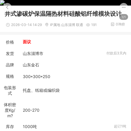
井式渗碳炉保温隔热材料硅酸铝纤维模块设计
1/1
0询价
2026-03-14 14:29
IP属地 山东淄博 联通
191
价格
面议
发货
山东淄博市
付款后3天内
品牌
山东金石
规格
300*300*250
包装形
托盘、纸箱或编织袋
式
体积密
度Kg/
200-270
m?
库存
1000
吨
起订1吨