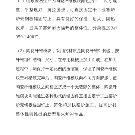
（
1）
山东金石生产
的
陶瓷
纤维模块
颜色洁白、尺寸规
整
、
平整度好、抗拉度强
，
可
直接固定于工业窑炉
炉壳钢板锚固钉上，具有良好的
保温、
耐火
、
隔热
效果，提高了窑炉耐火隔热的整体性。分类温度
为
1
050-1400℃。
（
2）
陶瓷纤维模块，
采用的
材质
是
陶瓷纤维针刺毯，按
纤维组件结构、尺寸，在专用机械上加工而成。在加工
过程中，均保持一定比例的压缩量，保证
了
陶瓷纤维模
块壁衬砌筑完毕后，陶瓷纤维模块
向
不同方向膨胀，使
陶瓷纤维模块之间相互挤成一个无缝隙的整体，陶瓷纤
维模块均能通过各种形式的锚固件直接固定于工业窑炉
炉壳钢板锚固钉上
。
简化和加快窑炉施工、提高炉衬
整体性而推出的新型耐火炉衬制品。