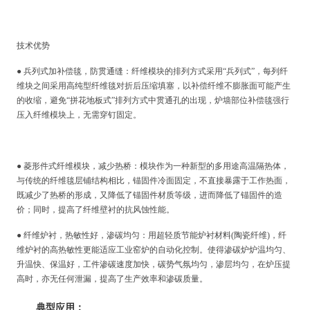
技术优势
● 兵列式加补偿毯，防贯通缝：纤维模块的排列方式采用“兵列式”，每列纤
维块之间采用高纯型纤维毯对折后压缩填塞，以补偿纤维不膨胀面可能产生
的收缩，避免“拼花地板式”排列方式中贯通孔的出现，炉墙部位补偿毯强行
压入纤维模块上，无需穿钉固定。
● 菱形件式纤维模块，减少热桥：模块作为一种新型的多用途高温隔热体，
与传统的纤维毯层铺结构相比，锚固件冷面固定，不直接暴露于工作热面，
既减少了热桥的形成，又降低了锚固件材质等级，进而降低了锚固件的造
价；同时，提高了纤维壁衬的抗风蚀性能。
● 纤维炉衬，热敏性好，渗碳均匀：用超轻质节能炉衬材料(陶瓷纤维)，纤
维炉衬的高热敏性更能适应工业窑炉的自动化控制。使得渗碳炉炉温均匀、
升温快、保温好，工件渗碳速度加快，碳势气氛均匀，渗层均匀，在炉压提
高时，亦无任何泄漏，提高了生产效率和渗碳质量。
典型应用：