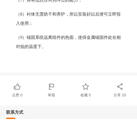
（
7）具有抵抗任何热冲击的能力；
（
8）衬体无需烘干和养护，所以安装好以后便可立即投
入使用；
（
9）锚固系统远离组件的热面，使得金属锚固件处在相
对低的温度下。
点赞
0
举报
收藏
0
分享
20
联系方式