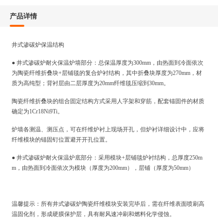
产品详情
井式渗碳炉保温结构
● 井式渗碳炉耐火保温炉墙部分：总保温厚度为300mm，由热面到冷面依次
为陶瓷纤维折叠块+层铺毯的复合炉衬结构，其中折叠块厚度为270mm，材
质为高纯型；背衬层由二层厚度为20mm纤维毯压缩到30mm。
陶瓷纤维折叠块的组合固定结构方式采用人字架和穿筋，配套锚固件的材质
确定为
1Cr18Ni9Ti。
炉墙各测温、测压点，可在纤维炉衬上现场开孔，但炉衬详细设计中，应将
纤维模块的锚固钉位置避开开孔位置。
● 井式渗碳炉耐火保温炉底部分：采用模块+层铺毯炉衬结构，总厚度250m
m，由热面到冷面依次为模块（厚度为200mm），层铺（厚度为50mm）
温馨提示：所有井式渗碳炉陶瓷纤维模块安装完毕后，需在纤维表面喷刷高
温固化剂，形成硬膜保护层，具有耐风速冲刷和燃料化学侵蚀。