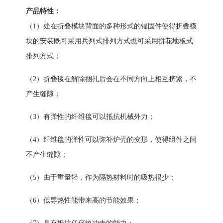
产品特性：
（
1）处在折叠模块背面的多种形式的锚固件使得折叠模
块的安装既可采用兵列式排列方式也可采用拼花地板式
排列方式；
（
2）折叠毯在解除捆扎后会在不同方向上相互挤紧，不
产生缝隙；
（
3）有弹性的纤维毯可以抵抗机械外力；
（
4）纤维毯的弹性可以弥补炉壳的变形，使得组件之间
不产生缝隙；
（
5）由于重量轻，作为隔热材料时的吸热很少；
（
6）低导热性能带来高的节能效果；